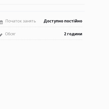
Початок занять
Доступно постійно
Обсяг
2 години