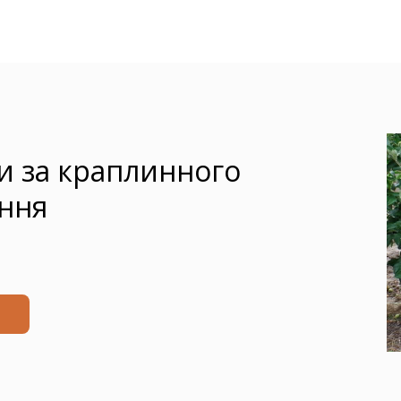
и за краплинного
ння