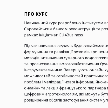
ПРО КУРС
Навчальний курс розроблено Інститутом во
Європейським банком реконструкції та роз
рамках ініціативи EU4Business.
Під час навчання слухачів буде ознайомле
формування та реалізації режимів зрошення:
методів визначення сумарного водоспожив
та прогнозування вологозабезпечення ґру
інструментальними. Завершують онлайн ку
можливостей та особливостей практичного 
проблем і меліорації нової інформаційно-
онлайн» та лекція французького партнера 
цифровим агротехнологіям, які можуть бут
розширення обсягів застосування систем у