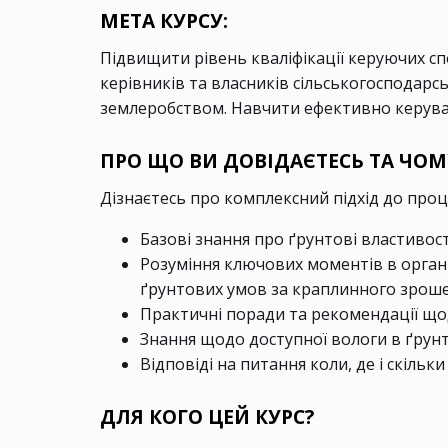
МЕТА КУРСУ:
Підвищити рівень кваліфікації керуючих спец
керівників та власників сільськогосподар
землеробством. Навчити ефективно керува
ПРО ЩО ВИ ДОВІДАЄТЕСЬ ТА ЧОМ
Дізнаєтесь про комплексний підхід до проц
Базові знання про ґрунтові властивост
Розуміння ключових моментів в органі
ґрунтових умов за краплинного зрош
Практичні поради та рекомендації що
Знання щодо доступної вологи в ґрунт
Відповіді на питання коли, де і скільк
ДЛЯ КОГО ЦЕЙ КУРС?