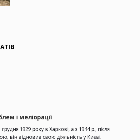
АТІВ
лем і меліорації
грудня 1929 року в Харкові, а з 1944 р., після
ю, він відновив свою діяльність у Києві.