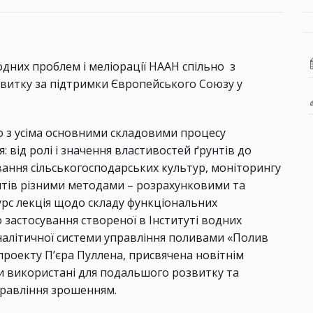
дних проблем і меліорації НААН спільно з
витку за підтримки Європейського Союзу у
но з усіма основними складовими процесу
 від ролі і значення властивостей ґрунтів до
ання сільськогосподарських культур, моніторингу
нтів різними методами – розрахунковими та
рс лекція щодо складу функціональних
застосування створеної в Інституті водних
аналітичної системи управління поливами «Полив
проекту П’єра Пуллена, присвячена новітнім
и використані для подальшого розвитку та
правління зрошенням.