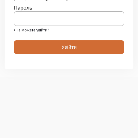
у
вас
Пароль
немає
облікового
запису,
натисніть
Не можете увійти?
нижче
для
реєстрації.
Увійти